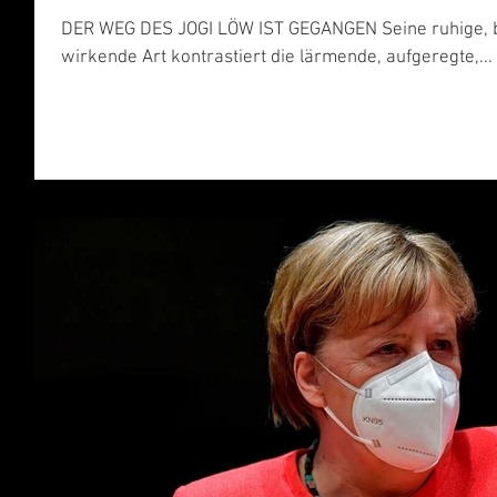
DER WEG DES JOGI LÖW IST GEGANGEN Seine ruhige, 
wirkende Art kontrastiert die lärmende, aufgeregte,...